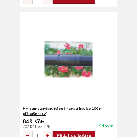
HM samozavlažující set kapací hadice 100 m,
příslušenství
849 Kč
/
ks
Skladem
702 Kč
bez DPH
Přidat do košíku