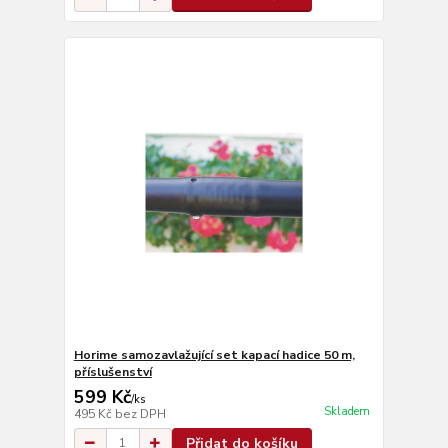
Horime samozavlažující set kapací hadice 50 m,
příslušenství
599 Kč
/
ks
Skladem
495 Kč
bez DPH
Přidat do košíku