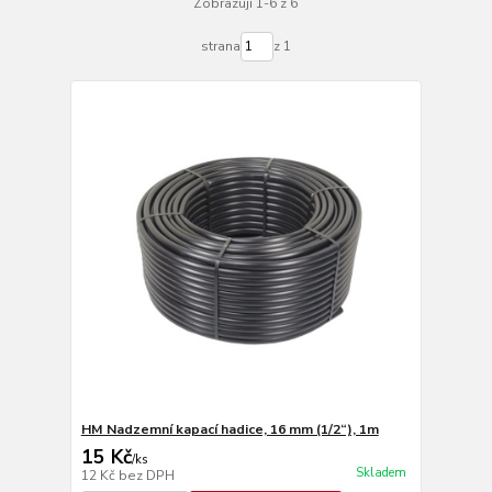
Zobrazuji 1-6 z 6
strana
z 1
HM Nadzemní kapací hadice, 16 mm (1/2“), 1m
15 Kč
/
ks
Skladem
12 Kč
bez DPH