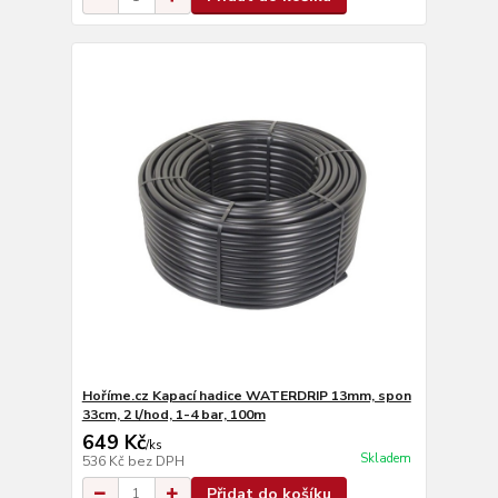
Hoříme.cz Kapací hadice WATERDRIP 13mm, spon
33cm, 2 l/hod, 1-4 bar, 100m
649 Kč
/
ks
Skladem
536 Kč
bez DPH
Přidat do košíku