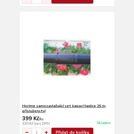
Horime samozavlažující set kapací hadice 25 m,
příslušenství
399 Kč
/
ks
Skladem
330 Kč
bez DPH
Přidat do košíku