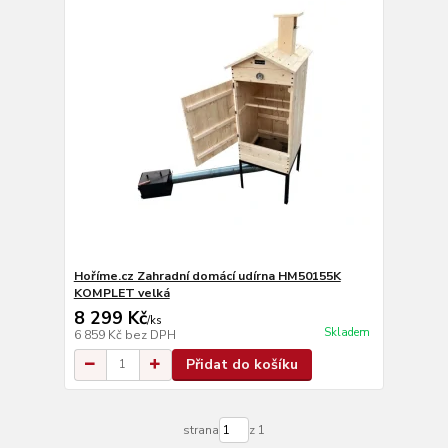
Hoříme.cz Zahradní domácí udírna HM50155K
KOMPLET velká
8 299 Kč
/
ks
Skladem
6 859 Kč
bez DPH
Přidat do košíku
strana
z 1