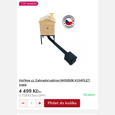
TOP produkt
Hoříme.cz Zahradní udírna HM5050K KOMPLET
malá
4 499 Kč
/
ks
Skladem
3 718 Kč
bez DPH
Přidat do košíku