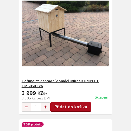
Hoříme.cz Zahradní domácí udírna KOMPLET
HM5050 Eko
3 999 Kč
/
ks
Skladem
3 305 Kč
bez DPH
Přidat do košíku
TOP produkt