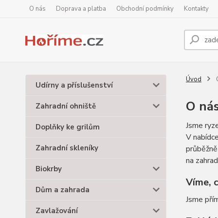
O nás
Doprava a platba
Obchodní podmínky
Kontakty
Úvod
Udírny a příslušenství
O ná
Zahradní ohniště
Jsme ryze
Doplňky ke grilům
V nabídce
Zahradní skleníky
průběžně 
na zahrad
Biokrby
Víme, 
Dům a zahrada
Jsme přím
Zavlažování