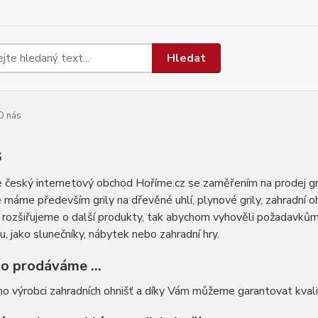
Hledat
O nás
s
 český internetový obchod Hoříme.cz se zaměřením na prodej grilů
 máme především grily na dřevěné uhlí, plynové grily, zahradní o
rozšiřujeme o další produkty, tak abychom vyhověli požadavkům na
u, jako slunečníky, nábytek nebo zahradní hry.
co prodáváme ...
o výrobci zahradních ohnišť a díky Vám můžeme garantovat kvali