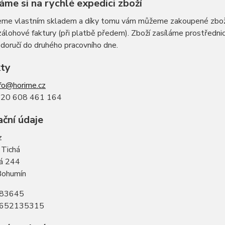
áme si na rychlé expedici zboží
eme vlastním skladem a díky tomu vám můžeme zakoupené zboží 
zálohové faktury (při platbě předem). Zboží zasíláme prostředn
doručí do druhého pracovního dne.
ty
nfo@horime.cz
420 608 461 164
ační údaje
z
 Tichá
á 244
Bohumín
283645
7652135315