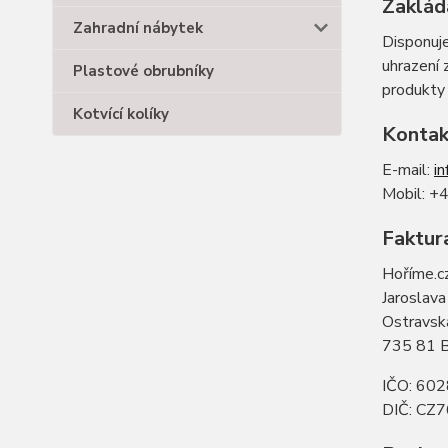
Zaklád
Zahradní nábytek
Disponuj
uhrazení 
Plastové obrubníky
produkty 
Kotvící kolíky
Kontak
E-mail:
i
Mobil: +
Faktur
Hoříme.c
Jaroslava
Ostravsk
735 81 
IČO: 60
DIČ: CZ