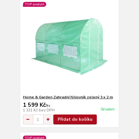
TOP produkt
Home & Garden Zahradní fóliovník zelený 3 x 2 m
1 599 Kč
/
ks
Skladem
1 321 Kč
bez DPH
Přidat do košíku
TOP produkt