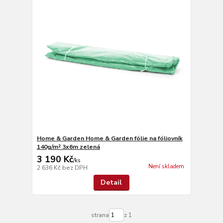
Home & Garden Home & Garden fólie na fóliovník
140g/m² 3x6m zelená
3 190 Kč
/
ks
Není skladem
2 636 Kč
bez DPH
Detail
strana
z 1