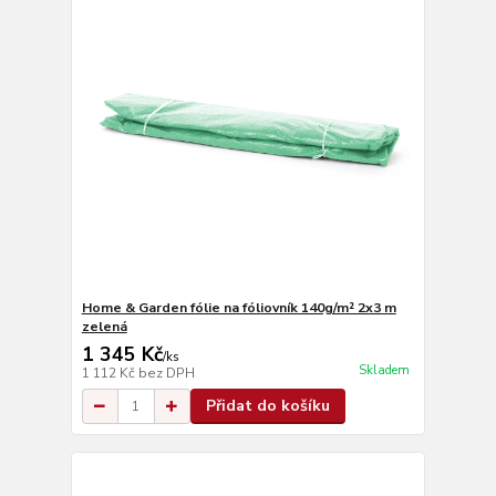
Home & Garden fólie na fóliovník 140g/m² 2x3 m
zelená
1 345 Kč
/
ks
Skladem
1 112 Kč
bez DPH
Přidat do košíku