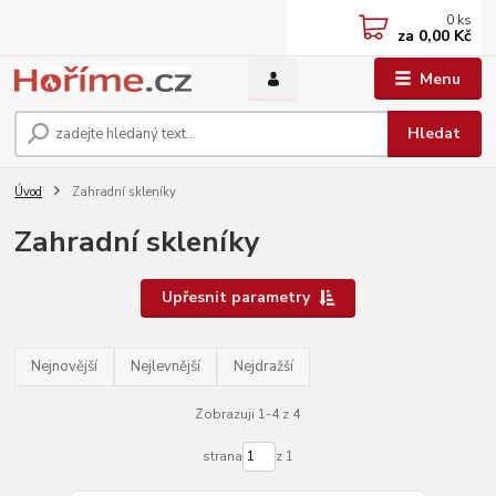
0
ks
za
0,00 Kč
Menu
Hledat
Úvod
Zahradní skleníky
Zahradní skleníky
Upřesnit parametry
Nejnovější
Nejlevnější
Nejdražší
Zobrazuji 1-4 z 4
strana
z 1