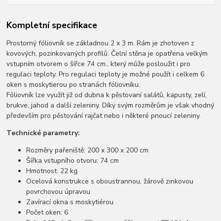
Kompletní specifikace
Prostorný fóliovník se základnou 2 x 3 m. Rám je zhotoven z
kovových, pozinkovaných profilů. Čelní stěna je opatřena velkým
vstupním otvorem o šířce 74 cm., který může posloužit i pro
regulaci teploty. Pro regulaci teploty je možné použít i celkem 6
oken s moskytierou po stranách fóliovníku.
Fóliovník lze využít již od dubna k pěstovaní salátů, kapusty, zelí,
brukve, jahod a další zeleniny. Díky svým rozměrům je však vhodný
především pro pěstování rajčat nebo i některé pnoucí zeleniny.
Technické parametry:
Rozměry pařeniště: 200 x 300 x 200 cm
Šířka vstupního otvoru: 74 cm
Hmotnost: 22 kg
Ocelová konstrukce s oboustrannou, žárově zinkovou
povrchovou úpravou
Zavírací okna s moskytiérou
Počet oken: 6