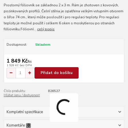
Prostorný fóliovník se základnou 2 x 3 m. Rám je zhotoven z kovových,
pozinkovaných profilů. Čelní stěna je opatřena velkým vstupním otvorem
o šířce 74 cm., který může posloužit i pro regulaci teploty. Pro regulaci
teploty je možné použít i celkem 6 oken s moskytierou po stranách
fóliovníku.Fóliovní...
celý popis
Dostupnost
Skladem
1 849 Kč
/
ks
1 528 Kč
bez DPH
Přidat do košíku
Číslo produktu:
826527
Hlídat cenu / dostupnost
Kompletní specifikace
Komentáře
0