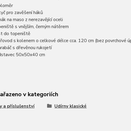
ploměr
tyč pro zavěšení háků
hák na maso z nerezavějící oceli
eniště s vnějším, černým nátěrem
t do topeniště
řovod s kolenem o celkové délce cca. 120 cm (bez povrchové ú
rabáč s dřevěnou rukojetí
stavec 50x50x40 cm
zařazeno v kategoriích
y a příslušenství
Udírny klasické