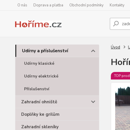
O nás
Doprava a platba
Obchodní podmínky
Kontakty
Úvod
U
Udírny a příslušenství
Hoří
Udírny klasické
Udírny elektrické
TOP prod
Příslušenství
Zahradní ohniště
Doplňky ke grilům
Zahradní skleníky