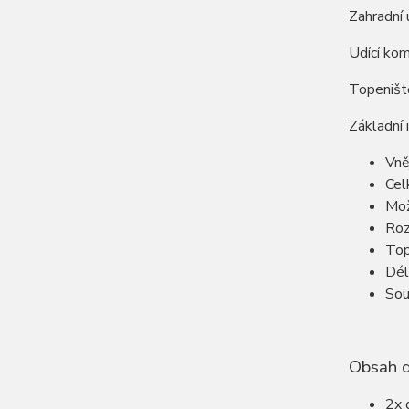
Zahradní 
Udící ko
Topeniště
Základní 
Vně
Cel
Mož
Roz
Top
Dél
Sou
Obsah 
2x 