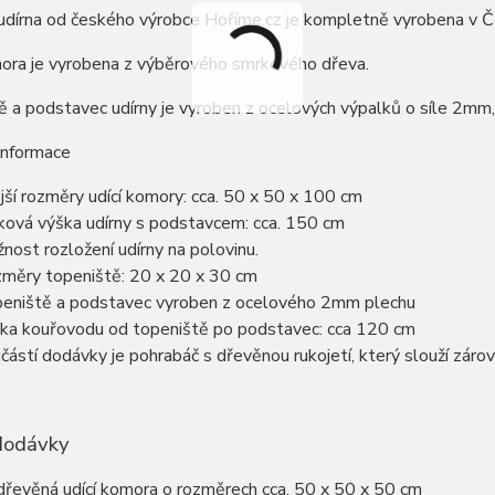
udírna od českého výrobce Hoříme.cz je kompletně vyrobena v Česk
mora je vyrobena z výběrového smrkového dřeva.
 a podstavec udírny je vyroben z ocelových výpalků o síle 2mm, 
informace
jší rozměry udící komory: cca. 50 x 50 x 100 cm
ková výška udírny s podstavcem: cca. 150 cm
nost rozložení udírny na polovinu.
měry topeniště: 20 x 20 x 30 cm
eniště a podstavec vyroben z ocelového 2mm plechu
ka kouřovodu od topeniště po podstavec: cca 120 cm
částí dodávky je pohrabáč s dřevěnou rukojetí, který slouží zár
dodávky
dřevěná udící komora o rozměrech cca. 50 x 50 x 50 cm