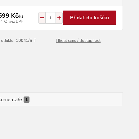
599 Kč
/
ks
Přidat do košíku
54 Kč
bez DPH
roduktu:
10041/S T
Hlídat cenu / dostupnost
Komentáře
1