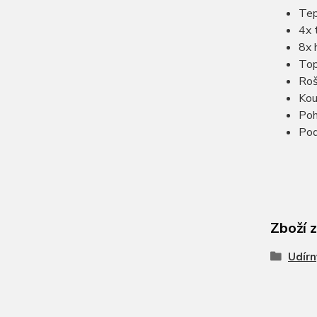
Te
4x 
8x 
Top
Roš
Kou
Poh
Pod
Zboží 
Udírn