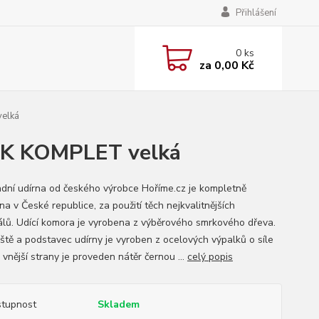
Přihlášení
0
ks
za
0,00 Kč
elká
0K KOMPLET velká
ní udírna od českého výrobce Hoříme.cz je kompletně
a v České republice, za použití těch nejkvalitnějších
álů. Udící komora je vyrobena z výběrového smrkového dřeva.
ště a podstavec udírny je vyroben z ocelových výpalků o síle
vnější strany je proveden nátěr černou ...
celý popis
tupnost
Skladem