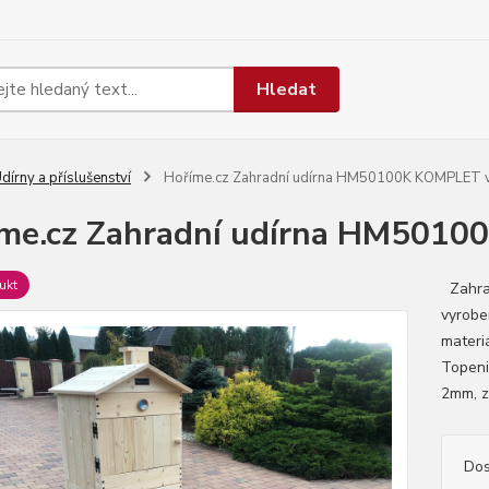
Hledat
dírny a příslušenství
Hoříme.cz Zahradní udírna HM50100K KOMPLET v
me.cz Zahradní udírna HM5010
ukt
Zahrad
vyroben
materi
Topeni
2mm, z 
Dos