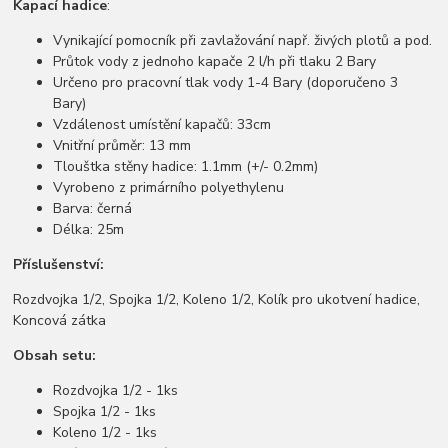
Kapací hadice
:
Vynikající pomocník při zavlažování např. živých plotů a pod.
Průtok vody z jednoho kapače 2 l/h při tlaku 2 Bary
Určeno pro pracovní tlak vody 1-4 Bary (doporučeno 3
Bary)
Vzdálenost umístění kapačů: 33cm
Vnitřní průměr: 13 mm
Tlouštka stěny hadice: 1.1mm (+/- 0.2mm)
Vyrobeno z primárního polyethylenu
Barva: černá
Délka: 25m
Příslušenství:
Rozdvojka 1/2, Spojka 1/2, Koleno 1/2, Kolík pro ukotvení hadice,
Koncová zátka
Obsah setu:
Rozdvojka 1/2 - 1ks
Spojka 1/2 - 1ks
Koleno 1/2 - 1ks