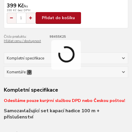
399 Kč
/
ks
330 Kč
bez DPH
Přidat do košíku
Číslo produktu:
98455K25
Hlídat cenu / dostupnost
Kompletní specifikace
Komentáře
0
Kompletní specifikace
Odesíláme pouze kurýrní službou DPD nebo Českou poštou!
S
amozavlažující set kapací hadice 100 m +
příslušenství