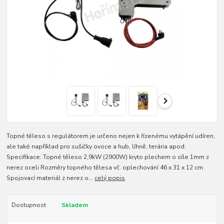
Topné těleso s regulátorem je určeno nejen k řízenému vytápění udíren,
ale také například pro sušičky ovoce a hub, líhně, terária apod.
Specifikace: Topné těleso 2,9kW (2900W) kryto plechem o síle 1mm z
nerez oceli Rozměry topného tělesa vč. oplechování 46 x 31 x 12 cm.
Spojovací materiál z nerez o...
celý popis
Dostupnost
Skladem