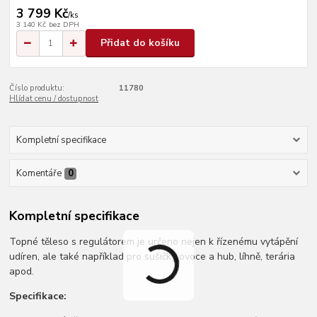
3 799 Kč
/
ks
3 140 Kč
bez DPH
Přidat do košíku
Číslo produktu:
11780
Hlídat cenu / dostupnost
Kompletní specifikace
Komentáře
0
Kompletní specifikace
Topné těleso s regulátorem je určeno nejen k řízenému vytápění
udíren, ale také například pro sušičky ovoce a hub, líhně, terária
apod.
Specifikace: