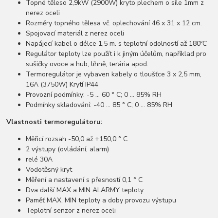
Topné těleso 2,9kW (2900W) kryto plechem o síle 1mm z
nerez oceli
Rozměry topného tělesa vč. oplechování 46 x 31 x 12 cm.
Spojovací materiál z nerez oceli
Napájecí kabel o délce 1,5 m. s teplotní odolností až 180ºC
Regulátor teploty lze použít i k jiným účelům, například pro
sušičky ovoce a hub, líhně, terária apod.
Termoregulátor je vybaven kabely o tloušťce 3 x 2,5 mm,
16A (3750W) Krytí IP44
Provozní podmínky: -5 ... 60 ° C; 0 ... 85% RH
Podmínky skladování: -40 ... 85 ° C; 0 ... 85% RH
Vlastnosti termoregulátoru:
Měřicí rozsah -50,0 až +150,0 ° C
2 výstupy (ovládání, alarm)
relé 30A
Vodotěsný kryt
Měření a nastavení s přesností 0,1 ° C
Dva další MAX a MIN ALARMY teploty
Paměť MAX, MIN teploty a doby provozu výstupu
Teplotní senzor z nerez oceli