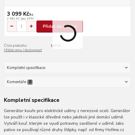
3 099 Kč
/
ks
2 561 Kč
bez DPH
Přidat do košíku
Číslo produktu:
10620
Hlídat cenu / dostupnost
Kompletní specifikace
Komentáře
0
Kompletní specifikace
Generátor kouře pro elektrické udírny z nerezové oceli. Generátor
lze použít i v klasické dřevěné nebo jakékoli jiné domácí udírně.
Vytváří kouř, kterým se vyudí potraviny zavěšené v udírně. Jako
palivo se používají různé druhy štěpky, např. od firmy Hoříme.cz