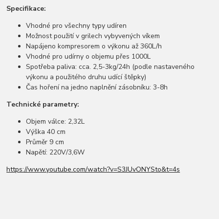
Specifikace:
Vhodné pro všechny typy udíren
Možnost použití v grilech vybyvených víkem
Napájeno kompresorem o výkonu až 360L/h
Vhodné pro udírny o objemu přes 1000L
Spotřeba paliva: cca. 2,5-3kg/24h (podle nastaveného
výkonu a použitého druhu udící štěpky)
Čas hoření na jedno naplnění zásobníku: 3-8h
Technické parametry:
Objem válce: 2,32L
Výška 40 cm
Průměr 9 cm
Napětí: 220V/3,6W
https://www.youtube.com/watch?v=S3JUvONYSto&t=4s