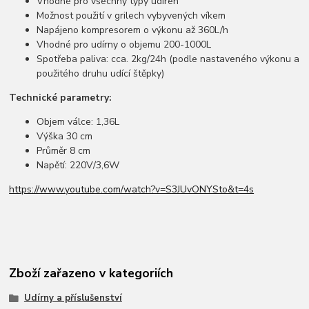
Vhodné pro všechny typy udíren
Možnost použití v grilech vybyvených víkem
Napájeno kompresorem o výkonu až 360L/h
Vhodné pro udírny o objemu 200-1000L
Spotřeba paliva: cca. 2kg/24h (podle nastaveného výkonu a
použitého druhu udící štěpky)
Technické parametry:
Objem válce: 1,36L
Výška 30 cm
Průměr 8 cm
Napětí: 220V/3,6W
https://www.youtube.com/watch?v=S3JUvONYSto&t=4s
Zboží zařazeno v kategoriích
Udírny a příslušenství