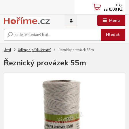
0
ks
za
0,00 Kč
Menu
Hledat
Úvod
Udírny a příslušenství
Řeznický provázek 55m
Řeznický provázek 55m