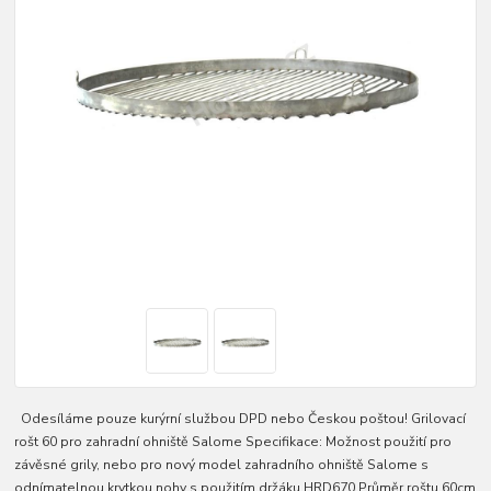
Odesíláme pouze kurýrní službou DPD nebo Českou poštou! Grilovací
rošt 60 pro zahradní ohniště Salome Specifikace: Možnost použití pro
závěsné grily, nebo pro nový model zahradního ohniště Salome s
odnímatelnou krytkou nohy s použitím držáku HRD670 Průměr roštu 60cm