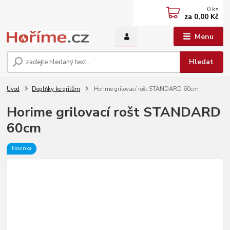
0
ks
za
0,00 Kč
Menu
Hledat
Úvod
Doplňky ke grilům
Horime grilovací rošt STANDARD 60cm
Horime grilovací rošt STANDARD
60cm
Novinka