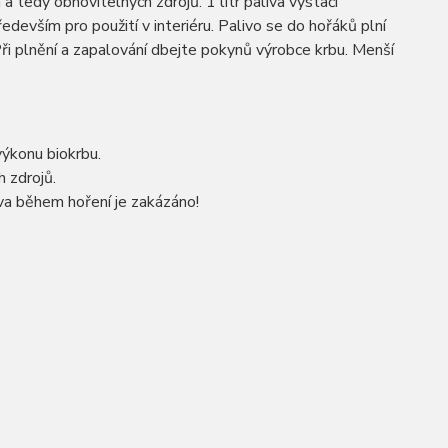
 a tedy obnovitelných zdrojů. 1 litr paliva vystačí
edevším pro použití v interiéru. Palivo se do hořáků plní
Při plnění a zapalování dbejte pokynů výrobce krbu. Menší
 výkonu biokrbu.
h zdrojů.
liva během hoření je zakázáno!