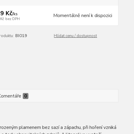
9 Kč
/
ks
Momentálně není k dispozici
 Kč
bez DPH
roduktu:
BIO19
Hlídat cenu / dostupnost
Komentáře
0
řirozeným plamenem bez sazí a zápachu, při hoření vzniká