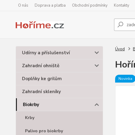
O nás
Doprava a platba
Obchodní podmínky
Kontakty
Úvod
B
Udírny a příslušenství
Hoří
Zahradní ohniště
Doplňky ke grilům
Novinka
Zahradní skleníky
Biokrby
Krby
Palivo pro biokrby