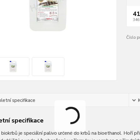
41
346
Číslo p
etní specifikace
tní specifikace
 biokrbů je speciální palivo určené do krbů na bioethanol. Hoří p