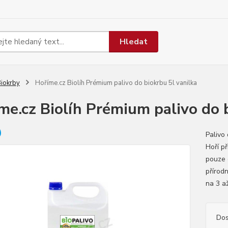
Hledat
iokrby
Hoříme.cz Biolíh Prémium palivo do biokrbu 5l vanilka
me.cz Biolíh Prémium palivo do b
Palivo 
Hoří p
pouze o
přírodn
na 3 až
Dos