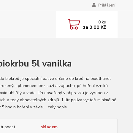
Přihlášení
0
ks
za
0,00 Kč
iokrbu 5l vanilka
do biokrbů je speciální palivo určené do krbů na bioethanol.
řirozeným plamenem bez sazí a zápachu, při hoření vzniká
xid uhličitý a voda. Líh obsažený v přípravku je vyroben z
ích a tedy obnovitelných zdrojů. 1 litr paliva vystačí minimálně
 5 hodin hoření v závisl...
celý popis
tupnost
skladem