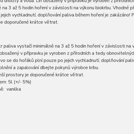
d uhličitý a voda. Líh obsažený v přípravku je vyroben z přírodních
 na 3 až 5 hodin hoření v závislosti na výkonu biokrbu. Vhodné př
jejich vychladnutí, doplňování paliva během hoření je zakázáno! 
je doporučené krátce větrat.
itr paliva vystačí minimálně na 3 až 5 hodin hoření v závislosti na
 obsažený v přípravku je vyroben z přírodních a tedy obnovitelnýc
ivo se do hořáků plní pouze po jejich vychladnutí, doplňování pa
 plnění a zapalování dbejte pokynů výrobce krbu.
ší prostory je doporučené krátce větrat.
em: 5l (+/- 5%)
ě: vanilka