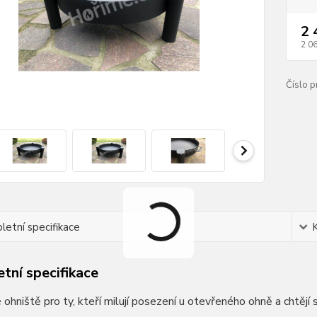
2 
2 0
Číslo p
etní specifikace
tní specifikace
ohniště pro ty, kteří milují posezení u otevřeného ohně a chtějí s