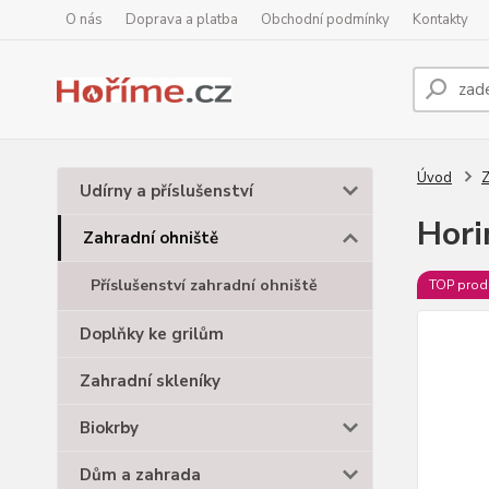
O nás
Doprava a platba
Obchodní podmínky
Kontakty
Úvod
Z
Udírny a příslušenství
Hori
Zahradní ohniště
Příslušenství zahradní ohniště
TOP prod
Doplňky ke grilům
Zahradní skleníky
Biokrby
Dům a zahrada