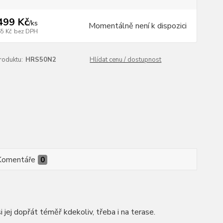
499 Kč
/
ks
Momentálně není k dispozici
65 Kč
bez DPH
roduktu:
HRS50N2
Hlídat cenu / dostupnost
Komentáře
0
i jej dopřát téměř kdekoliv, třeba i na terase.