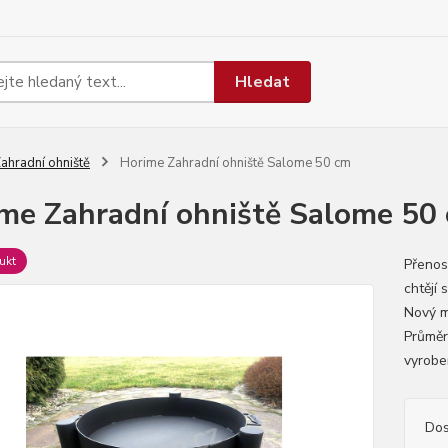
Hledat
ahradní ohniště
Horime Zahradní ohniště Salome 50 cm
me Zahradní ohniště Salome 50
ukt
Přenos
chtějí 
Nový mo
Průměr
vyroben
Dos