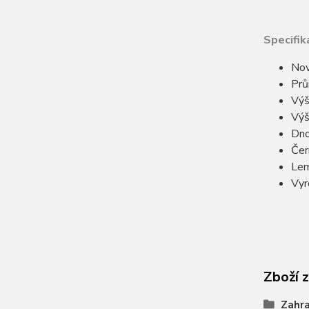
Specifik
Nov
Prů
Výš
Výš
Dno
Čer
Lem
Vyr
Zboží 
Zahra