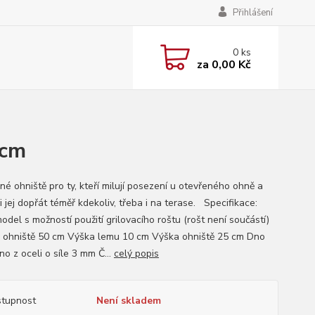
Přihlášení
0
ks
za
0,00 Kč
 cm
né ohniště pro ty, kteří milují posezení u otevřeného ohně a
si jej dopřát téměř kdekoliv, třeba i na terase. Specifikace:
del s možností použití grilovacího roštu (rošt není součástí)
 ohniště 50 cm Výška lemu 10 cm Výška ohniště 25 cm Dno
o z oceli o síle 3 mm Č...
celý popis
tupnost
Není skladem