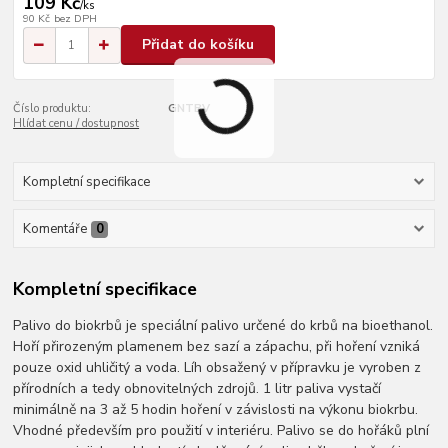
109 Kč
/
ks
90 Kč
bez DPH
Přidat do košíku
Číslo produktu:
GNTBV
Hlídat cenu / dostupnost
Kompletní specifikace
Komentáře
0
Kompletní specifikace
Palivo do biokrbů je speciální palivo určené do krbů na bioethanol.
Hoří přirozeným plamenem bez sazí a zápachu, při hoření vzniká
pouze oxid uhličitý a voda. Líh obsažený v přípravku je vyroben z
přírodních a tedy obnovitelných zdrojů. 1 litr paliva vystačí
minimálně na 3 až 5 hodin hoření v závislosti na výkonu biokrbu.
Vhodné především pro použití v interiéru. Palivo se do hořáků plní