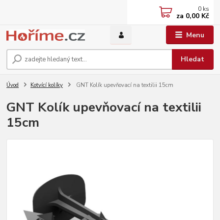
0
ks
za
0,00 Kč
Menu
Hledat
Úvod
Kotvící kolíky
GNT Kolík upevňovací na textilii 15cm
GNT Kolík upevňovací na textilii
15cm