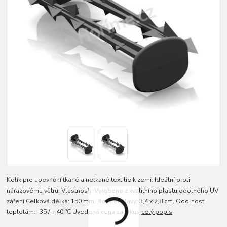
Kolík pro upevnění tkané a netkané textilie k zemi. Ideální proti
nárazovému větru. Vlastnosti: Vyrobeno z kvalitního plastu odolného UV
záření Celková délka: 150 mm. Rozměr hlavy: 3,4 x 2,8 cm. Odolnost
teplotám: -35 / + 40 ºC Uvedená cena za 1 kus
celý popis