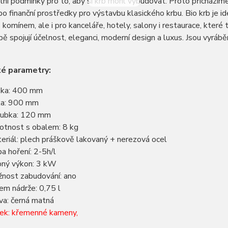
lní podmínky pro to, aby si krb mohl vybudovat. Proto přichází
o finanční prostředky pro výstavbu klasického krbu. Bio krb je ide
komínem, ale i pro kanceláře, hotely, salony i restaurace, které
bě spojují účelnost, eleganci, moderní design a luxus. Jsou vyráběn
ké parametry:
ka: 400 mm
ka: 900 mm
ubka: 120 mm
tnost s obalem: 8 kg
eriál: plech práškově lakovaný + nerezová ocel
a hoření: 2-5h/l
ný výkon: 3 kW
nost zabudování: ano
em nádrže: 0,75 l
va: černá matná
ek: křemenné kameny,