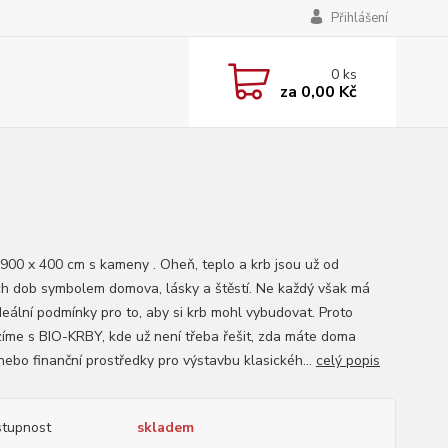
Přihlášení
0
ks
za
0,00 Kč
 900 x 400 cm s kameny . Oheň, teplo a krb jsou už od
h dob symbolem domova, lásky a štěstí. Ne každý však má
deální podmínky pro to, aby si krb mohl vybudovat. Proto
zíme s BIO-KRBY, kde už není třeba řešit, zda máte doma
nebo finanční prostředky pro výstavbu klasickéh...
celý popis
tupnost
skladem