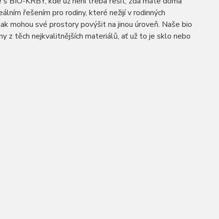
me s BIO-KRBY, kde už není třeba řešit, zda máte doma
álním řešením pro rodiny, které nežijí v rodinných
 tak mohou své prostory povýšit na jinou úroveň. Naše bio
y z těch nejkvalitnějších materiálů, ať už to je sklo nebo