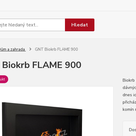
Hledat
Dům a zahrada
GNT Biokrb FLAME 900
 Biokrb FLAME 900
ukt
Biokrb
dávnýc
dnes i
přichá
komín 
Dos