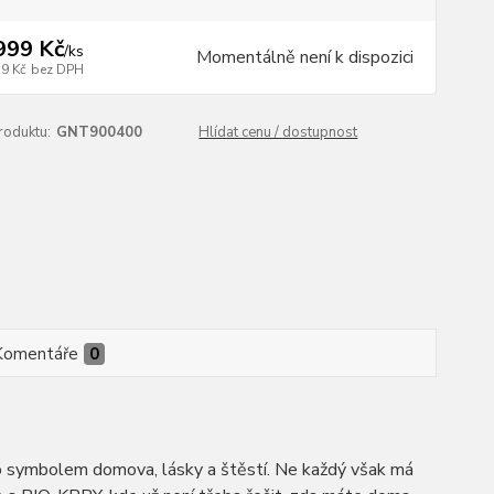
999 Kč
/
ks
Momentálně není k dispozici
79 Kč
bez DPH
roduktu:
GNT900400
Hlídat cenu / dostupnost
Komentáře
0
ob symbolem domova, lásky a štěstí. Ne každý však má