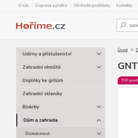
O nás
Doprava a platba
Obchodní podmínky
Kontakty
Úvod
Udírny a příslušenství
GNT
Zahradní ohniště
Doplňky ke grilům
TOP prod
Zahradní skleníky
Biokrby
Dům a zahrada
Domácnost