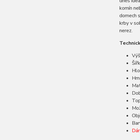
dnes ideá
komín neb
domech s 
krby v so
nerez.
Technic
Výš
Šíř
Hlo
Hmo
Mat
Dob
Top
Mož
Obj
Bar
Dár