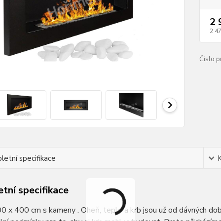
2 
2 4
Číslo p
etní specifikace
tní specifikace
00 x 400 cm s kameny . Oheň, teplo a krb jsou už od dávných d