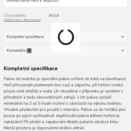
Momentálně není k dispozici
Číslo produktu:
BIO10
Hlídat cenu / dostupnost
Kompletní specifikace
Komentáře
0
Kompletní specifikace
Palivo do biokrbů je speciální palivo určené do krbů na bioethanol.
Hoří přirozeným plamenem bez sazí a zápachu, při hoření vzniká
pouze oxid uhličitý a voda. Líh obsažený v přípravku je vyroben z
přírodních a tedy obnovitelných zdrojů. 1 litr paliva vystačí
minimálně na 3 až 5 hodin hoření v závislosti na výkonu biokrbu.
Vhodné především pro použití v interiéru. Palivo se do hořáků plní
pouze po jejich vychladnutí, doplňování paliva během hoření je
zakázáno! Při plnění a zapalování dbejte pokynů výrobce krbu.
Menší prostory je doporučené krátce větrat.