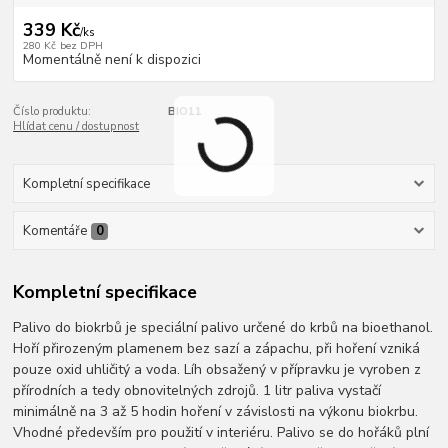
339 Kč
/
ks
280 Kč
bez DPH
Momentálně není k dispozici
Číslo produktu:
BIO11
Hlídat cenu / dostupnost
Kompletní specifikace
Komentáře
0
Kompletní specifikace
Palivo do biokrbů je speciální palivo určené do krbů na bioethanol.
Hoří přirozeným plamenem bez sazí a zápachu, při hoření vzniká
pouze oxid uhličitý a voda. Líh obsažený v přípravku je vyroben z
přírodních a tedy obnovitelných zdrojů. 1 litr paliva vystačí
minimálně na 3 až 5 hodin hoření v závislosti na výkonu biokrbu.
Vhodné především pro použití v interiéru. Palivo se do hořáků plní